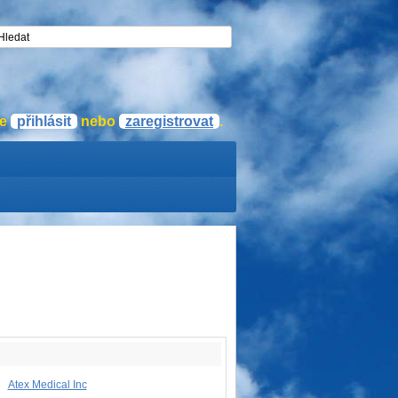
se
přihlásit
nebo
zaregistrovat
.
Atex Medical Inc