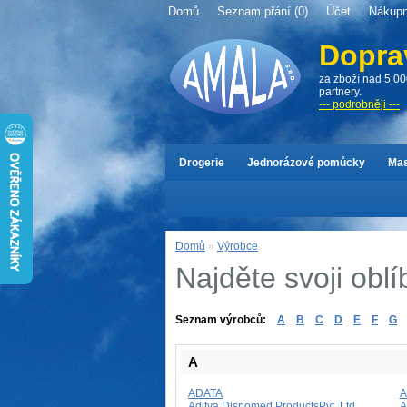
Domů
Seznam přání (0)
Účet
Nákupn
Dopra
za zboží nad 5 00
partnery.
--- podrobněji ---
Drogerie
Jednorázové pomůcky
Mas
Domů
»
Výrobce
Najděte svoji obl
Seznam výrobců:
A
B
C
D
E
F
G
A
ADATA
A
Aditya Dispomed ProductsPvt. Ltd
A