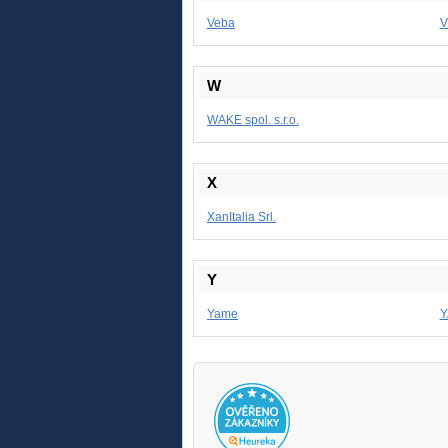
Veba
V
W
WAKE spol. s.r.o.
X
XanItalia Srl.
Y
Yame
Y