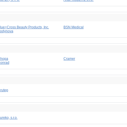
lue+Cross Beauty Products, Inc.
BSN Medical
odynova
hopa
Cramer
onrad
rutep
ureko, s.r.o.