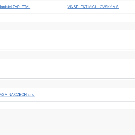
inařství ZAPLETAL
VINSELEKT MICHLOVSKÝ A.S.
ASMINA CZECH s.r.o.