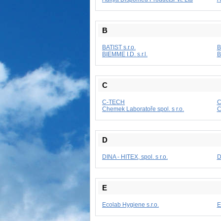
B
BATIST s.r.o.
B
BIEMME I.D. s.r.l.
B
C
C-TECH
C
Chemek Laboratoře spol. s r.o.
C
D
DINA - HITEX, spol. s r.o.
D
E
Ecolab Hygiene s.r.o.
E