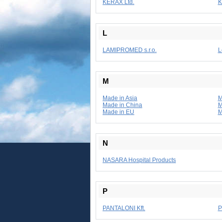
KERAX Ltd.
K
L
LAMIPROMED s.r.o.
L
M
Made in Asia
M
Made in China
M
Made in EU
M
N
NASARA Hospital Products
P
PANTALONI Kft.
P