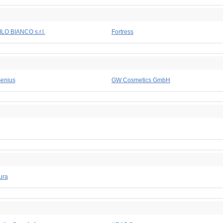
ILO BIANCO s.r.l.
Fortress
enius
GW Cosmetics GmbH
ura