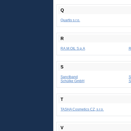
Q
Quartis s.r.o.
R
RA.M.OIL S.p.A
R
S
Sanctband
S
Schülke GmbH
S
T
TASHA Cosmetics CZ, s.r.o.
V