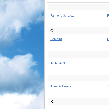
F
Farmona Sp. z o.o.
F
G
Gembird
G
I
IDEMA S.r.l.
J
Jiřina Kollárová
J
K