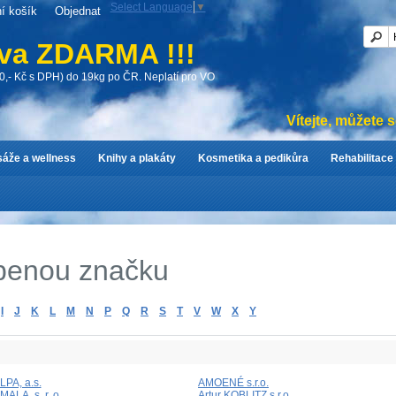
Select Language
▼
í košík
Objednat
va ZDARMA !!!
0,- Kč s DPH) do 19kg po ČR. Neplatí pro VO
Vítejte, můžete 
áže a wellness
Knihy a plakáty
Kosmetika a pedikůra
Rehabilitace
íbenou značku
I
J
K
L
M
N
P
Q
R
S
T
V
W
X
Y
LPA, a.s.
AMOENÉ s.r.o.
MALA, s. r. o.
Artur KOBLITZ s.r.o.