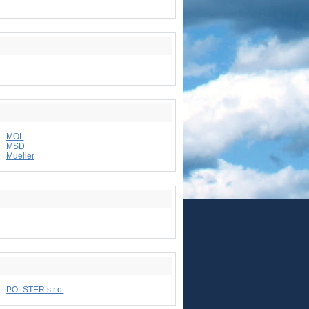
MOL
MSD
Mueller
POLSTER s.r.o.