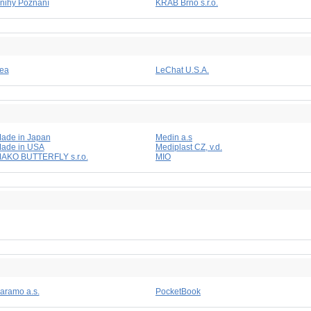
nihy Poznání
KRAB Brno s.r.o.
ea
LeChat U.S.A.
ade in Japan
Medin a.s
ade in USA
Mediplast CZ, v.d.
AKO BUTTERFLY s.r.o.
MIO
aramo a.s.
PocketBook