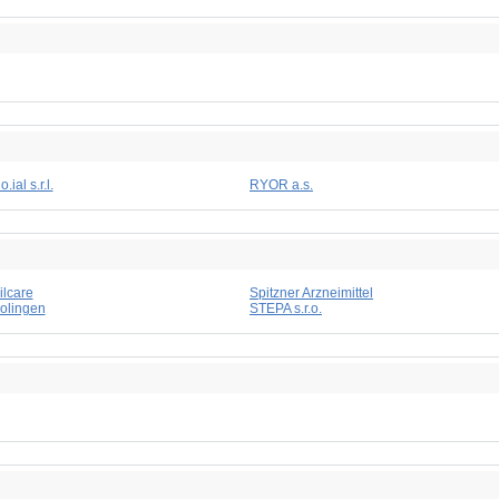
o.ial s.r.l.
RYOR a.s.
ilcare
Spitzner Arzneimittel
olingen
STEPA s.r.o.