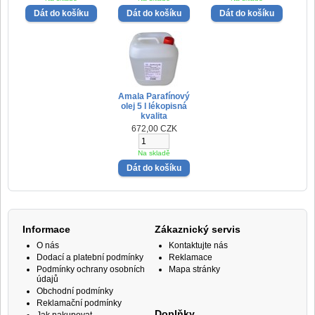
Amala Parafínový
olej 5 l lékopisná
kvalita
672,00 CZK
Na skladě
Informace
Zákaznický servis
O nás
Kontaktujte nás
Dodací a platební podmínky
Reklamace
Podmínky ochrany osobních
Mapa stránky
údajů
Obchodní podmínky
Reklamační podmínky
Doplňky