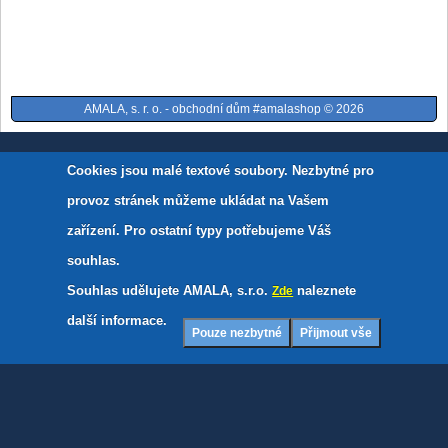
AMALA, s. r. o. - obchodní dům #amalashop © 2026
Cookies jsou malé textové soubory. Nezbytné pro
provoz stránek můžeme ukládat na Vašem
zařízení. Pro ostatní typy potřebujeme Váš
souhlas.
Souhlas udělujete AMALA, s.r.o.
naleznete
Zde
další informace.
Pouze nezbytné
Přijmout vše