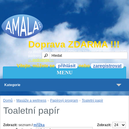
Doprava ZDARMA !!!
za zboží nad 5 000,- Kč s DPH) do 19kg po ČR. Neplatí pro VO
partnery.
--- podrobněji ---
Vítejte, můžete se
přihlásit
nebo
zaregistrovat
.
MENU
Kategorie
Domů
»
Masáže a wellness
»
Papírový program
»
Toaletní papír
Toaletní papír
Zobrazit:
seznam
/
mřížka
Zobrazit: