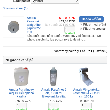
Řadit podle:
Srovnání zboží (0)
Amala
539,00 CZK
Zásobník
449,00 CZK
Přidat mezi přání
toaletního
Bez daně: 371,07 CZK
papíru 250
Přidat ke srovnání
mm
Na skladě
Zásobník toaletního papíru vyrobený z bílého plastu. Do
tohoto zásobníku lze použír role toaletního ..
Zobrazeny položky 1 až 1 z 1 (1 stránek)
Nejprodávanější
Amala Parafínový
Amala Parafínový
Amala Věra utěrka
olej 10 l lékopisná
olej 1000 ml
kosmetická 20 x 31
kvalita
lékopisná kvalita
cm 150 ks
1 275,00 CZK
187,00 CZK
193,00 CZK
Na skladě
Na skladě
Na skladě