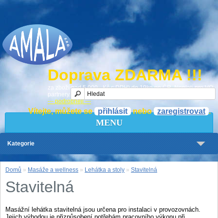
Doprava ZDARMA !!!
za zboží nad 5 000,- Kč s DPH) do 19kg po ČR. Neplatí pro VO
partnery.
--- podrobněji ---
Vítejte, můžete se
přihlásit
nebo
zaregistrovat
.
MENU
Kategorie
Domů
»
Masáže a wellness
»
Lehátka a stoly
»
Stavitelná
Stavitelná
Masážní lehátka stavitelná
jsou určena pro
instalaci v provozovnách.
Jejich výhodou je přizpůsobení potřebám pracovního
výkonu při