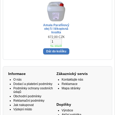
Amala Parafínový
olej 5 l lékopisná
kvalita
672,00 CZK
Na skladě
Informace
Zákaznický servis
O nás
Kontaktujte nás
Dodací a platební podmínky
Reklamace
Podmínky ochrany osobních
Mapa stránky
údajů
Obchodní podmínky
Reklamační podmínky
Doplňky
Jak nakupovat
Výdejní místo
Výrobce
Akční nabídka