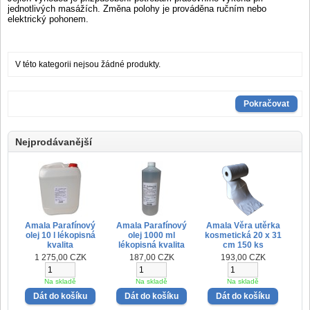
jednotlivých masážích. Změna polohy je prováděna
ručním nebo
elektrický pohonem.
V této kategorii nejsou žádné produkty.
Pokračovat
Nejprodávanější
Amala Parafínový
Amala Parafínový
Amala Věra utěrka
olej 10 l lékopisná
olej 1000 ml
kosmetická 20 x 31
kvalita
lékopisná kvalita
cm 150 ks
1 275,00 CZK
187,00 CZK
193,00 CZK
Na skladě
Na skladě
Na skladě