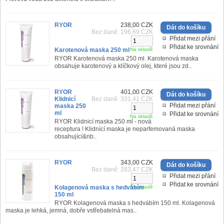
RYOR
238,00 CZK
Bez daně: 196,69 CZK
Přidat mezi přání
Přidat ke srovnání
Karotenová maska 250 ml
Na skladě
RYOR Karotenová maska 250 ml. Karotenová maska
obsahuje karotenový a klíčkový olej, které jsou zd..
RYOR
401,00 CZK
Klidnicí
Bez daně: 331,41 CZK
Přidat mezi přání
maska 250
ml
Přidat ke srovnání
Na skladě
RYOR Klidnicí maska 250 ml - nová
receptura ! Klidnící maska je neparfemovaná maska
obsahující&nb..
RYOR
343,00 CZK
Bez daně: 283,47 CZK
Přidat mezi přání
Přidat ke srovnání
Kolagenová maska s hedvábím
Na skladě
150 ml
RYOR Kolagenová maska s hedvábím 150 ml. Kolagenová
maska je lehká, jemná, dobře vstřebatelná mas..