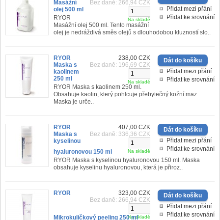
Masážní
Bez daně: 266,94 CZK
Přidat mezi přání
olej 500 ml
Přidat ke srovnání
RYOR
Na skladě
Masážní olej 500 ml. Tento masážní
olej je nedráždivá směs olejů s dlouhodobou kluzností slo..
RYOR
238,00 CZK
Maska s
Bez daně: 196,69 CZK
Přidat mezi přání
kaolinem
250 ml
Přidat ke srovnání
Na skladě
RYOR Maska s kaolinem 250 ml.
Obsahuje kaolin, který pohlcuje přebytečný kožní maz.
Maska je urče..
RYOR
407,00 CZK
Maska s
Bez daně: 336,36 CZK
Přidat mezi přání
kyselinou
Přidat ke srovnání
hyaluronovou 150 ml
Na skladě
RYOR Maska s kyselinou hyaluronovou 150 ml. Maska
obsahuje kyselinu hyaluronovou, která je přiroz..
RYOR
323,00 CZK
Bez daně: 266,94 CZK
Přidat mezi přání
Přidat ke srovnání
Mikrokuličkový peeling 250 ml
Na skladě