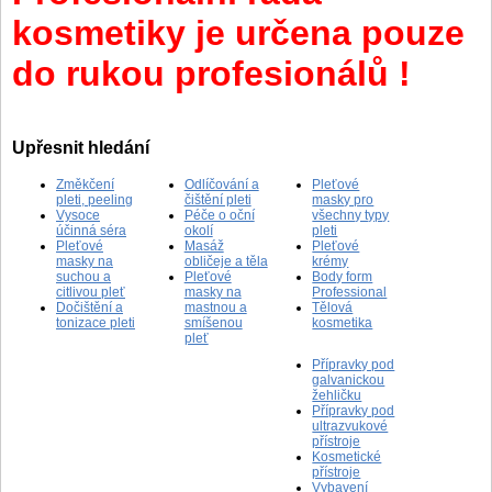
kosmetiky je určena pouze
do rukou profesionálů !
Upřesnit hledání
Změkčení
Odlíčování a
Pleťové
pleti, peeling
čištění pleti
masky pro
Vysoce
Péče o oční
všechny typy
účinná séra
okolí
pleti
Pleťové
Masáž
Pleťové
masky na
obličeje a těla
krémy
suchou a
Pleťové
Body form
citlivou pleť
masky na
Professional
Dočištění a
mastnou a
Tělová
tonizace pleti
smíšenou
kosmetika
pleť
Přípravky pod
galvanickou
žehličku
Přípravky pod
ultrazvukové
přístroje
Kosmetické
přístroje
Vybavení