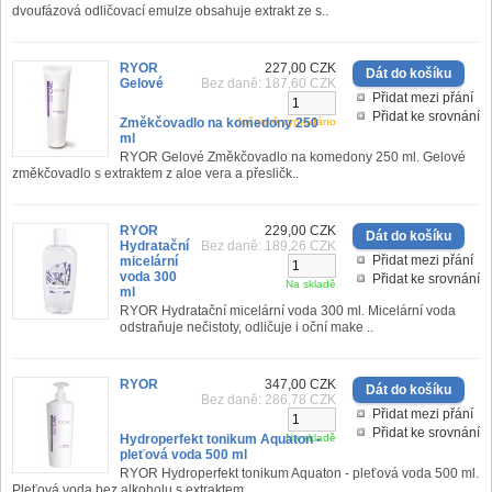
dvoufázová odličovací emulze obsahuje extrakt ze s..
RYOR
227,00 CZK
Gelové
Bez daně: 187,60 CZK
Přidat mezi přání
Přidat ke srovnání
Změkčovadlo na komedony 250
dočasně vyprodáno
ml
RYOR Gelové Změkčovadlo na komedony 250 ml. Gelové
změkčovadlo s extraktem z aloe vera a přesličk..
RYOR
229,00 CZK
Hydratační
Bez daně: 189,26 CZK
Přidat mezi přání
micelární
voda 300
Přidat ke srovnání
Na skladě
ml
RYOR Hydratační micelární voda 300 ml. Micelární voda
odstraňuje nečistoty, odličuje i oční make ..
RYOR
347,00 CZK
Bez daně: 286,78 CZK
Přidat mezi přání
Přidat ke srovnání
Hydroperfekt tonikum Aquaton -
Na skladě
pleťová voda 500 ml
RYOR Hydroperfekt tonikum Aquaton - pleťová voda 500 ml.
Pleťová voda bez alkoholu s extraktem ..