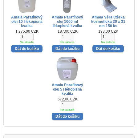
Amala Parafínový
Amala Parafínový
Amala Věra utěrka
olej 10 l lékopisná
olej 1000 ml
kosmetická 20 x 31
kvalita
lékopisná kvalita
cm 150 ks
1 275,00 CZK
187,00 CZK
193,00 CZK
Na skladě
Na skladě
Na skladě
Amala Parafínový
olej 5 l lékopisná
kvalita
672,00 CZK
Na skladě