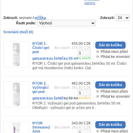
salonu
Zobrazit:
seznam
/
mřížka
Zobrazit:
Řadit podle:
Srovnání zboží (0)
RYOR 1.
455,00 CZK
Čistící gel
Bez daně: 376,03 CZK
Přidat mezi přání
pod
Přidat ke srovnání
galvanickou žehličku 50 ml
Na skladě
RYOR 1. Čistící gel pod galvanickou žehličku 50 ml. Čistící
gel má hloubkovou čistící funkci. Gal..
RYOR 2.
462,00 CZK
Vyživující
Bez daně: 381,82 CZK
Přidat mezi přání
gel pod
Přidat ke srovnání
galvanickou žehličku 50 ml
dočasně vyprodáno
RYOR 2. Vyživující gel pod galvanickou žehličku 50 ml.
Ošetřující - vyživující gel je určen pro h..
RYOR
343,00 CZK
5minutový
Bez daně: 283,47 CZK
Přidat mezi přání
AHA