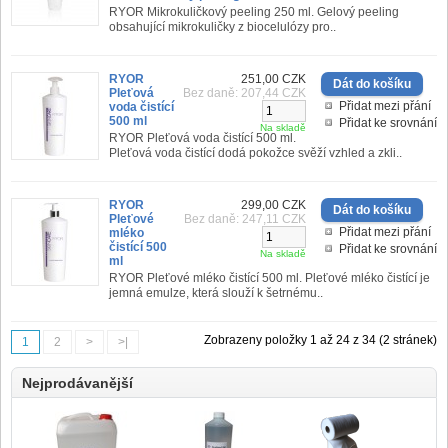
RYOR Mikrokuličkový peeling 250 ml. Gelový peeling
obsahující mikrokuličky z biocelulózy pro..
RYOR
251,00 CZK
Pleťová
Bez daně: 207,44 CZK
Přidat mezi přání
voda čistící
500 ml
Přidat ke srovnání
Na skladě
RYOR Pleťová voda čistící 500 ml.
Pleťová voda čistící dodá pokožce svěží vzhled a zkli..
RYOR
299,00 CZK
Pleťové
Bez daně: 247,11 CZK
Přidat mezi přání
mléko
čistící 500
Přidat ke srovnání
Na skladě
ml
RYOR Pleťové mléko čistící 500 ml. Pleťové mléko čistící je
jemná emulze, která slouží k šetrnému..
Zobrazeny položky 1 až 24 z 34 (2 stránek)
1
2
>
>|
Nejprodávanější