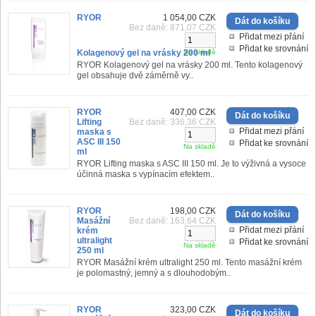
RYOR
1 054,00 CZK
Bez daně: 871,07 CZK
Přidat mezi přání
Přidat ke srovnání
Kolagenový gel na vrásky 200 ml
Na skladě
RYOR Kolagenový gel na vrásky 200 ml. Tento kolagenový
gel obsahuje dvě záměrně vy..
RYOR
407,00 CZK
Lifting
Bez daně: 336,36 CZK
Přidat mezi přání
maska s
ASC III 150
Přidat ke srovnání
Na skladě
ml
RYOR Lifting maska s ASC III 150 ml. Je to výživná a vysoce
účinná maska s vypínacím efektem..
RYOR
198,00 CZK
Masážní
Bez daně: 163,64 CZK
Přidat mezi přání
krém
ultralight
Přidat ke srovnání
Na skladě
250 ml
RYOR Masážní krém ultralight 250 ml. Tento masážní krém
je polomastný, jemný a s dlouhodobým..
RYOR
323,00 CZK