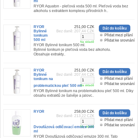
ml
RYOR Aquaton - pleťová voda 500 ml. Pleťová voda bez
alkoholu s extraktem komplexu přírodních h..
RYOR
251,00 CZK
Bylinné
Bez daně: 207,44 CZK
Přidat mezi přání
tonikum
500 ml
Přidat ke srovnání
Na skladě
RYOR Bylinné tonikum 500 ml.
Bylinné tonikum je pleťová voda bez alkoholu.
Obsahuje extrakty..
RYOR
251,00 CZK
Bylinné
Bez daně: 207,44 CZK
Přidat mezi přání
tonikum na
Přidat ke srovnání
problematickou pleť 500 ml
Na skladě
RYOR Bylinné tonikum na problematickou pleť 500 ml. Díky
obsahu extraktů ze šalvěje a jalovc..
RYOR
258,00 CZK
Bez daně: 213,22 CZK
Přidat mezi přání
Přidat ke srovnání
Dvoufázová odličovací emulze 300
Na skladě
ml
RYOR Dvoufázová odličovací emulze 300 ml. Tato