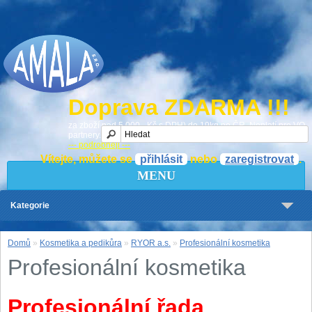
Doprava ZDARMA !!!
za zboží nad 5 000,- Kč s DPH) do 19kg po ČR. Neplatí pro VO
partnery.
--- podrobněji ---
Vítejte, můžete se
přihlásit
nebo
zaregistrovat
.
MENU
Kategorie
Domů
»
Kosmetika a pedikůra
»
RYOR a.s.
»
Profesionální kosmetika
Profesionální kosmetika
Profesionální řada