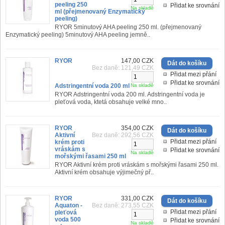
peeling 250
Přidat ke srovnání
Na skladě
ml (přejmenovaný Enzymatický
peeling)
RYOR 5minutový AHA peeling 250 ml. (přejmenovaný
Enzymatický peeling) 5minutový AHA peeling jemně..
RYOR
147,00 CZK
Bez daně: 121,49 CZK
Přidat mezi přání
Přidat ke srovnání
Adstringentní voda 200 ml
Na skladě
RYOR Adstringentní voda 200 ml. Adstringentní voda je
pleťová voda, ktetá obsahuje velké mno..
RYOR
354,00 CZK
Aktivní
Bez daně: 292,56 CZK
Přidat mezi přání
krém proti
vráskám s
Přidat ke srovnání
Na skladě
mořskými řasami 250 ml
RYOR Aktivní krém proti vráskám s mořskými řasami 250 ml.
Aktivní krém obsahuje výjimečný př..
RYOR
331,00 CZK
Aquaton -
Bez daně: 273,55 CZK
Přidat mezi přání
pleťová
voda 500
Přidat ke srovnání
Na skladě