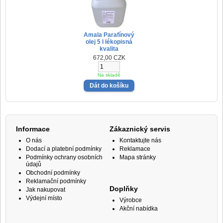
Amala Parafínový
olej 5 l lékopisná
kvalita
672,00 CZK
Na skladě
Informace
Zákaznický servis
O nás
Kontaktujte nás
Dodací a platební podmínky
Reklamace
Podmínky ochrany osobních
Mapa stránky
údajů
Obchodní podmínky
Reklamační podmínky
Doplňky
Jak nakupovat
Výdejní místo
Výrobce
Akční nabídka