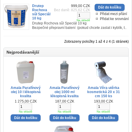
Drutep
999,00 CZK
Rochova
Bez daně: 825,62 CZK
Přidat mezi přání
sůl Speciál
10 kg
Přidat ke srovnání
Na skladě
Drutep Rochova sůl Speciál 10 kg
Bezpečné přepravní balení (pokud chcete zaslat i kyblík, t..
Zobrazeny položky 1 až 4 z 4 (1 stránek)
Nejprodávanější
Amala Parafínový
Amala Parafínový
Amala Věra utěrka
olej 10 l lékopisná
olej 1000 ml
kosmetická 20 x 31
kvalita
lékopisná kvalita
cm 150 ks
1 275,00 CZK
187,00 CZK
193,00 CZK
Na skladě
Na skladě
Na skladě