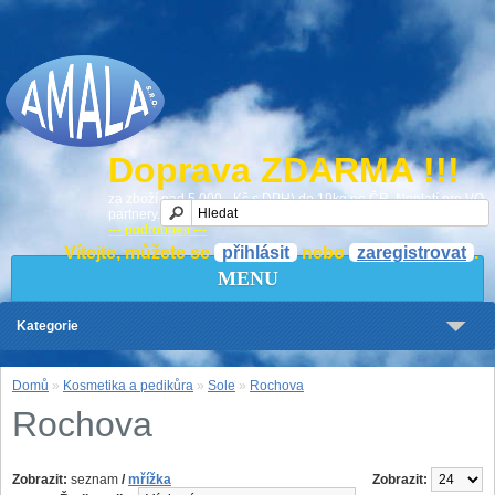
Doprava ZDARMA !!!
za zboží nad 5 000,- Kč s DPH) do 19kg po ČR. Neplatí pro VO
partnery.
--- podrobněji ---
Vítejte, můžete se
přihlásit
nebo
zaregistrovat
.
MENU
Kategorie
Domů
»
Kosmetika a pedikůra
»
Sole
»
Rochova
Rochova
Zobrazit:
seznam
/
mřížka
Zobrazit: