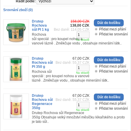
Řadit podle:
Srovnání zboží (0)
Drutep
158,00 CZK
Rochova
138,00 CZK
Přidat mezi přání
sůl PI 1 kg
Bez daně: 114,05 CZK
Přidat ke srovnání
Rochova
sůl speciál : pro koupel nohou a
Na skladě
vanové lázně . Změkčuje vodu , obsahuje minerální látk..
Drutep
67,00 CZK
Rochova sůl
Bez daně: 55,37 CZK
Přidat mezi přání
PI 350 g
Přidat ke srovnání
Rochova sůl
Na skladě
speciál : pro koupel nohou a vanové
lázně . Změkčuje vodu , obsahuje minerální látk..
Drutep
67,00 CZK
Rochova sůl
Bez daně: 55,37 CZK
Přidat mezi přání
Regenerace
350g
Přidat ke srovnání
Na skladě
Drutep Rochova sůl Regenerace
350g Obsahuje velký množství měsíčku lékařského a proto
je tato sůl..