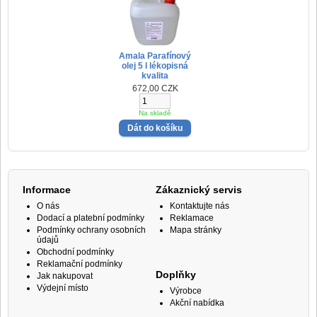
Amala Parafínový
olej 5 l lékopisná
kvalita
672,00 CZK
Na skladě
Informace
Zákaznický servis
O nás
Kontaktujte nás
Dodací a platební podmínky
Reklamace
Podmínky ochrany osobních
Mapa stránky
údajů
Obchodní podmínky
Reklamační podmínky
Doplňky
Jak nakupovat
Výdejní místo
Výrobce
Akční nabídka