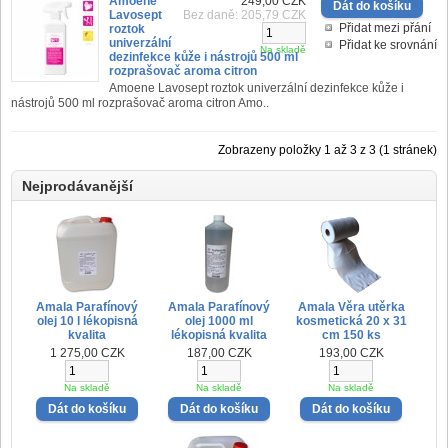
Amoene
249,00 CZK
Lavosept
Bez daně: 205,79 CZK
Přidat mezi přání
roztok
univerzální
Přidat ke srovnání
Na skladě
dezinfekce kůže i nástrojů 500 ml
rozprašovač aroma citron
Amoene Lavosept roztok univerzální dezinfekce kůže i
nástrojů 500 ml rozprašovač aroma citron Amo..
Zobrazeny položky 1 až 3 z 3 (1 stránek)
Nejprodávanější
Amala Parafínový
Amala Parafínový
Amala Věra utěrka
olej 10 l lékopisná
olej 1000 ml
kosmetická 20 x 31
kvalita
lékopisná kvalita
cm 150 ks
1 275,00 CZK
187,00 CZK
193,00 CZK
Na skladě
Na skladě
Na skladě