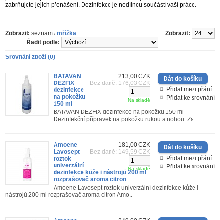
zabrňujete jejich přenášení. Dezinfekce je nedílnou součástí vaší práce.
Zobrazit:
seznam
/
mřížka
Zobrazit:
Řadit podle:
Srovnání zboží (0)
BATAVAN
213,00 CZK
DEZFIX
Bez daně: 176,03 CZK
Přidat mezi přání
dezinfekce
na pokožku
Přidat ke srovnání
Na skladě
150 ml
BATAVAN DEZFIX dezinfekce na pokožku 150 ml
Dezinfekční přípravek na pokožku rukou a nohou. Za..
Amoene
181,00 CZK
Lavosept
Bez daně: 149,59 CZK
Přidat mezi přání
roztok
univerzální
Přidat ke srovnání
Na skladě
dezinfekce kůže i nástrojů 200 ml
rozprašovač aroma citron
Amoene Lavosept roztok univerzální dezinfekce kůže i
nástrojů 200 ml rozprašovač aroma citron Amo..