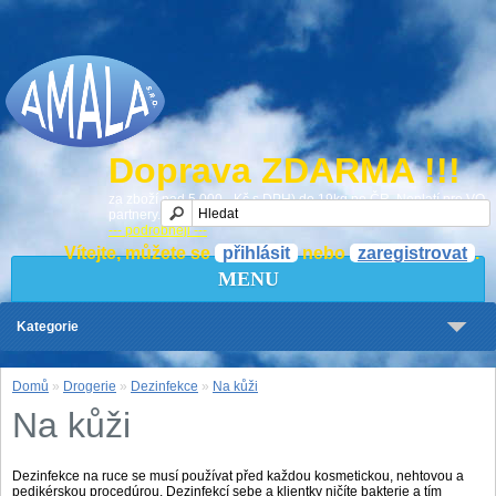
Doprava ZDARMA !!!
za zboží nad 5 000,- Kč s DPH) do 19kg po ČR. Neplatí pro VO
partnery.
--- podrobněji ---
Vítejte, můžete se
přihlásit
nebo
zaregistrovat
.
MENU
Kategorie
Domů
»
Drogerie
»
Dezinfekce
»
Na kůži
Na kůži
Dezinfekce na ruce se musí používat před každou kosmetickou, nehtovou a
pedikérskou procedúrou. Dezinfekcí sebe a klientky ničíte bakterie a tím