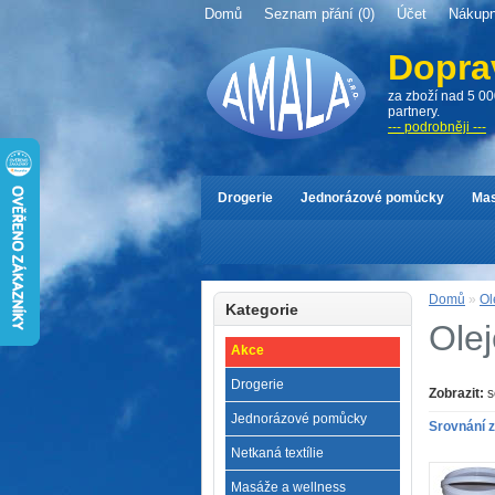
Domů
Seznam přání (0)
Účet
Nákupn
Dopra
za zboží nad 5 00
partnery.
--- podrobněji ---
Drogerie
Jednorázové pomůcky
Mas
Domů
»
Ol
Kategorie
Olej
Akce
Drogerie
Zobrazit:
s
Jednorázové pomůcky
Srovnání z
Netkaná textílie
Masáže a wellness