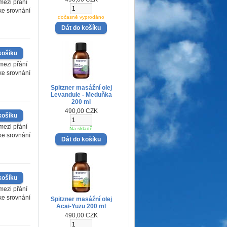
mezi přání
 ke srovnání
dočasně vyprodáno
mezi přání
 ke srovnání
Spitzner masážní olej
Levandule - Meduňka
200 ml
490,00 CZK
mezi přání
Na skladě
 ke srovnání
mezi přání
 ke srovnání
Spitzner masážní olej
Acai-Yuzu 200 ml
490,00 CZK