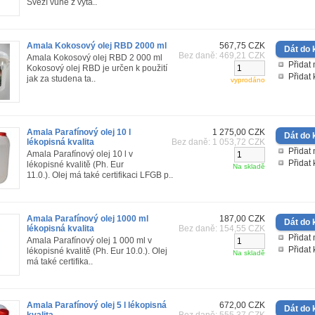
Svěží vůně z výta..
Amala Kokosový olej RBD 2000 ml
567,75 CZK
Bez daně: 469,21 CZK
Amala Kokosový olej RBD 2 000 ml
Přidat 
Kokosový olej RBD je určen k použití
Přidat
jak za studena ta..
vyprodáno
Amala Parafínový olej 10 l
1 275,00 CZK
lékopisná kvalita
Bez daně: 1 053,72 CZK
Přidat 
Amala Parafínový olej 10 l v
Přidat
lékopisné kvalitě (Ph. Eur
Na skladě
11.0.). Olej má také certifikaci LFGB p..
Amala Parafínový olej 1000 ml
187,00 CZK
lékopisná kvalita
Bez daně: 154,55 CZK
Přidat 
Amala Parafínový olej 1 000 ml v
Přidat
lékopisné kvalitě (Ph. Eur 10.0.). Olej
Na skladě
má také certifika..
Amala Parafínový olej 5 l lékopisná
672,00 CZK