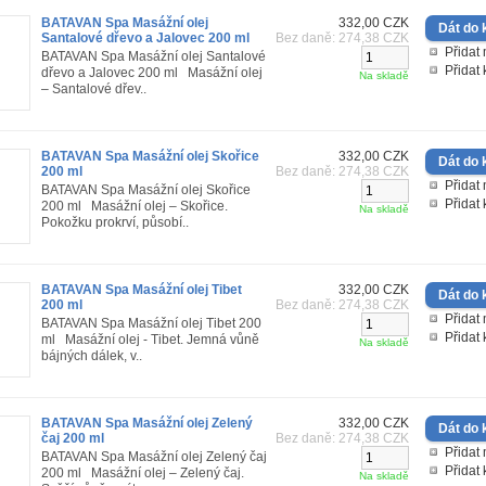
BATAVAN Spa Masážní olej
332,00 CZK
Santalové dřevo a Jalovec 200 ml
Bez daně: 274,38 CZK
Přidat 
BATAVAN Spa Masážní olej Santalové
Přidat
dřevo a Jalovec 200 ml Masážní olej
Na skladě
– Santalové dřev..
BATAVAN Spa Masážní olej Skořice
332,00 CZK
200 ml
Bez daně: 274,38 CZK
Přidat 
BATAVAN Spa Masážní olej Skořice
Přidat
200 ml Masážní olej – Skořice.
Na skladě
Pokožku prokrví, působí..
BATAVAN Spa Masážní olej Tibet
332,00 CZK
200 ml
Bez daně: 274,38 CZK
Přidat 
BATAVAN Spa Masážní olej Tibet 200
Přidat
ml Masážní olej - Tibet. Jemná vůně
Na skladě
bájných dálek, v..
BATAVAN Spa Masážní olej Zelený
332,00 CZK
čaj 200 ml
Bez daně: 274,38 CZK
Přidat 
BATAVAN Spa Masážní olej Zelený čaj
Přidat
200 ml Masážní olej – Zelený čaj.
Na skladě