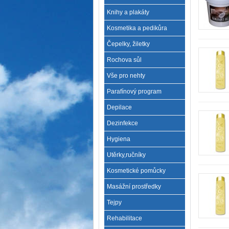
Knihy a plakáty
Kosmetika a pedikůra
Čepelky, žiletky
Rochova sůl
Vše pro nehty
Parafínový program
Depilace
Dezinfekce
Hygiena
Utěrky,ručníky
Kosmetické pomůcky
Masážní prostředky
Tejpy
Rehabilitace