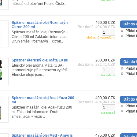
měsíců od otevření Popis: Čistě..
Spitzner masážní olej Rozmarýn -
490,00 CZK
Citron 200 ml
Bez daně: 404,96 CZK
Přidat 
Spitzner masážní olej Rozmarýn -
Přidat
Citron 200 ml Základní informace:
dočasně vyprodáno
Druh směsi: rozmarýn + citron..
Spitzner éterický olej Máta 10 ml
280,00 CZK
Bez daně: 231,41 CZK
Éterický olej aroma Máta (USA)
Přidat 
harmonizuje při nervovém vypětí.
Přidat
Éterické oleje jsou..
Na skladě
Spitzner masážní olej Acai-Yuzu 200
490,00 CZK
ml
Bez daně: 404,96 CZK
Přidat 
Spitzner masážní olej Acai-Yuzu 200
Přidat
ml Základní informace: Druh
Na skladě
směsi: acai + yuzu ..
Spitzner masážní olej Med - Amyris
475,00 CZK