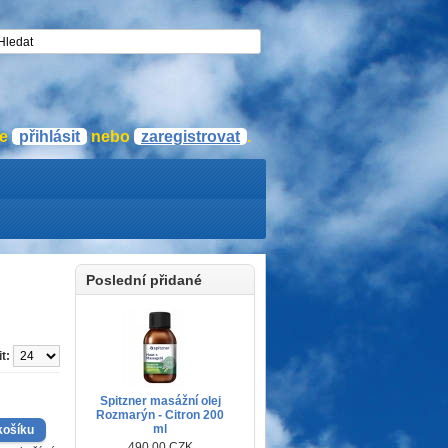
se
přihlásit
nebo
zaregistrovat
.
Poslední přidané
t:
Spitzner masážní olej
Rozmarýn - Citron 200
ml
490,00 CZK