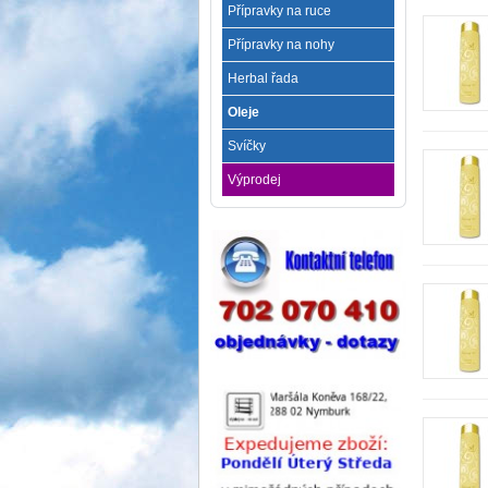
Přípravky na ruce
Přípravky na nohy
Herbal řada
Oleje
Svíčky
Výprodej