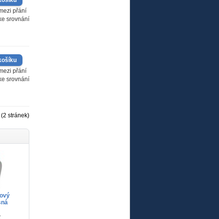
mezi přání
 ke srovnání
mezi přání
 ke srovnání
(2 stránek)
nový
isná
K