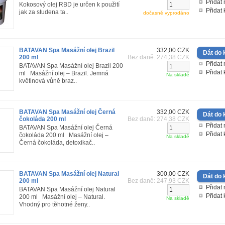
Přidat 
Kokosový olej RBD je určen k použití
Přidat
jak za studena ta..
dočasně vyprodáno
BATAVAN Spa Masážní olej Brazil
332,00 CZK
200 ml
Bez daně: 274,38 CZK
Přidat 
BATAVAN Spa Masážní olej Brazil 200
Přidat
ml Masážní olej – Brazil. Jemná
Na skladě
květinová vůně braz..
BATAVAN Spa Masážní olej Černá
332,00 CZK
čokoláda 200 ml
Bez daně: 274,38 CZK
Přidat 
BATAVAN Spa Masážní olej Černá
Přidat
čokoláda 200 ml Masážní olej –
Na skladě
Černá čokoláda, detoxikač..
BATAVAN Spa Masážní olej Natural
300,00 CZK
200 ml
Bez daně: 247,93 CZK
Přidat 
BATAVAN Spa Masážní olej Natural
Přidat
200 ml Masážní olej – Natural.
Na skladě
Vhodný pro těhotné ženy..