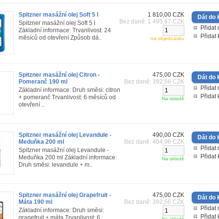
Spitzner masážní olej Soft 5 l
1 810,00 CZK
Bez daně: 1 495,87 CZK
Spitzner masážní olej Soft 5 l
Přidat 
Základní informace: Trvanlivost: 24
Přidat
měsíců od otevření Způsob dá..
na objednávku
Spitzner masážní olej Citron -
475,00 CZK
Pomeranč 190 ml
Bez daně: 392,56 CZK
Přidat 
Základní informace: Druh směsi: citron
Přidat
+ pomeranč Trvanlivost: 6 měsíců od
Na skladě
otevření ..
Spitzner masážní olej Levandule -
490,00 CZK
Meduňka 200 ml
Bez daně: 404,96 CZK
Přidat 
Spitzner masážní olej Levandule -
Přidat
Meduňka 200 ml Základní informace:
Na skladě
Druh směsi: levandule + m..
Spitzner masážní olej Grapefruit -
475,00 CZK
Máta 190 ml
Bez daně: 392,56 CZK
Přidat 
Základní informace: Druh směsi:
Přidat
grapefruit + máta Trvanlivost: 6
Na skladě