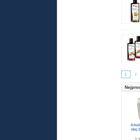
1
2
Nejpro
Amal
olej 
1 