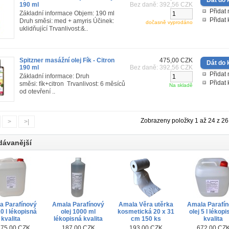
190 ml
Bez daně: 392,56 CZK
Přidat 
Základní informace Objem: 190 ml
Přidat
Druh směsi: med + amyris Účinek:
dočasně vyprodáno
uklidňující Trvanlivost:&..
Spitzner masážní olej Fík - Citron
475,00 CZK
190 ml
Bez daně: 392,56 CZK
Přidat 
Základní informace: Druh
Přidat
směsi: fík+citron Trvanlivost: 6 měsíců
Na skladě
od otevření ..
Zobrazeny položky 1 až 24 z 26 
>
>|
dávanější
a Parafínový
Amala Parafínový
Amala Věra utěrka
Amala Parafí
10 l lékopisná
olej 1000 ml
kosmetická 20 x 31
olej 5 l lékop
kvalita
lékopisná kvalita
cm 150 ks
kvalita
275,00 CZK
187,00 CZK
193,00 CZK
672,00 CZ