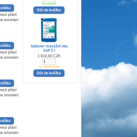
Na skladě
mezi přání
 ke srovnání
Spitzner masážní olej
Soft 5 l
mezi přání
1 810,00 CZK
 ke srovnání
na objednávku
mezi přání
 ke srovnání
mezi přání
 ke srovnání