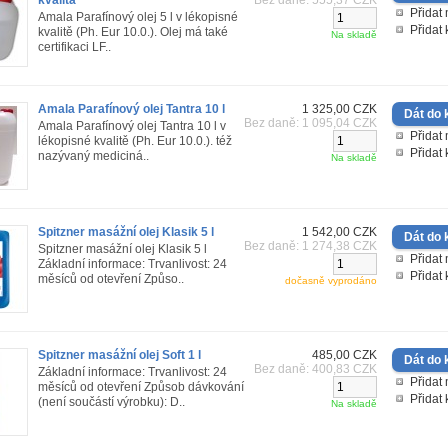
kvalita
Bez daně: 555,37 CZK
Přidat 
Amala Parafínový olej 5 l v lékopisné
Přidat
kvalitě (Ph. Eur 10.0.). Olej má také
Na skladě
certifikaci LF..
Amala Parafínový olej Tantra 10 l
1 325,00 CZK
Bez daně: 1 095,04 CZK
Amala Parafínový olej Tantra 10 l v
Přidat 
lékopisné kvalitě (Ph. Eur 10.0.). též
Přidat
nazývaný mediciná..
Na skladě
Spitzner masážní olej Klasik 5 l
1 542,00 CZK
Bez daně: 1 274,38 CZK
Spitzner masážní olej Klasik 5 l
Přidat 
Základní informace: Trvanlivost: 24
Přidat
měsíců od otevření Způso..
dočasně vyprodáno
Spitzner masážní olej Soft 1 l
485,00 CZK
Bez daně: 400,83 CZK
Základní informace: Trvanlivost: 24
Přidat 
měsíců od otevření Způsob dávkování
Přidat
(není součástí výrobku): D..
Na skladě