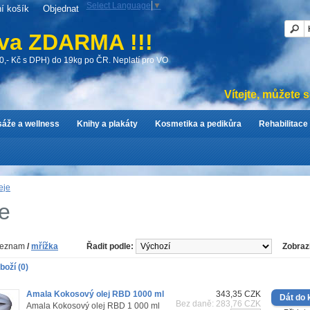
Select Language
▼
í košík
Objednat
va ZDARMA !!!
0,- Kč s DPH) do 19kg po ČR. Neplatí pro VO
Vítejte, můžete 
áže a wellness
Knihy a plakáty
Kosmetika a pedikůra
Rehabilitace
eje
e
eznam
/
mřížka
Řadit podle:
Zobrazi
boží (0)
Amala Kokosový olej RBD 1000 ml
343,35 CZK
Bez daně: 283,76 CZK
Amala Kokosový olej RBD 1 000 ml