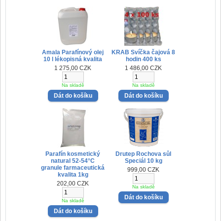
Amala Parafínový olej
KRAB Svíčka čajová 8
10 l lékopisná kvalita
hodin 400 ks
1 275,00 CZK
1 486,00 CZK
Na skladě
Na skladě
Parafín kosmetický
Drutep Rochova sůl
natural 52-54°C
Speciál 10 kg
granule farmaceutická
999,00 CZK
kvalita 1kg
202,00 CZK
Na skladě
Na skladě