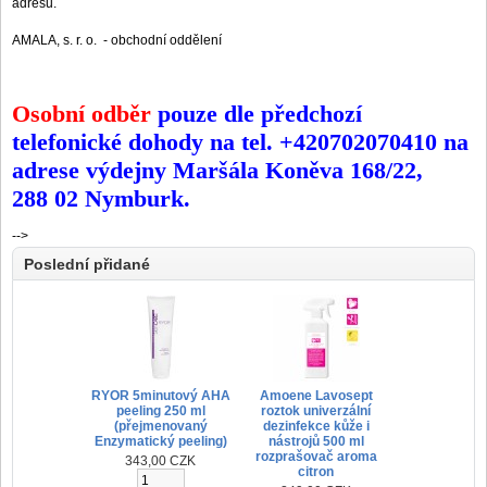
adresu.
AMALA, s. r. o. - obchodní oddělení
Osobní odběr
pouze dle předchozí
telefonické dohody na tel. +420702070410 na
adrese výdejny Maršála Koněva 168/22,
288 02 Nymburk.
-->
Poslední přidané
RYOR 5minutový AHA
Amoene Lavosept
peeling 250 ml
roztok univerzální
(přejmenovaný
dezinfekce kůže i
Enzymatický peeling)
nástrojů 500 ml
rozprašovač aroma
343,00 CZK
citron