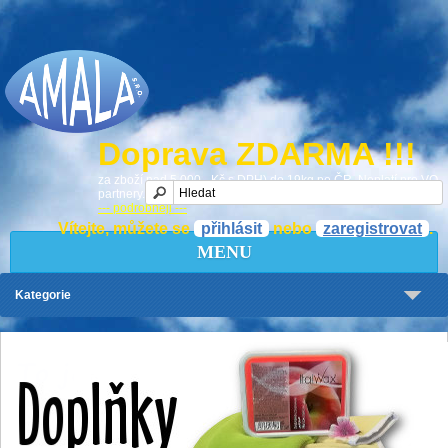
Doprava ZDARMA !!!
za zboží nad 5 000,- Kč s DPH) do 19kg po ČR. Neplatí pro VO
partnery.
--- podrobněji ---
Vítejte, můžete se
přihlásit
nebo
zaregistrovat
.
MENU
Kategorie