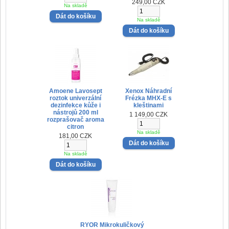
249,00 CZK
Na skladě
Na skladě
Amoene Lavosept
Xenox Náhradní
roztok univerzální
Frézka MHX-E s
dezinfekce kůže i
kleštinami
nástrojů 200 ml
1 149,00 CZK
rozprašovač aroma
citron
Na skladě
181,00 CZK
Na skladě
RYOR Mikrokuličkový