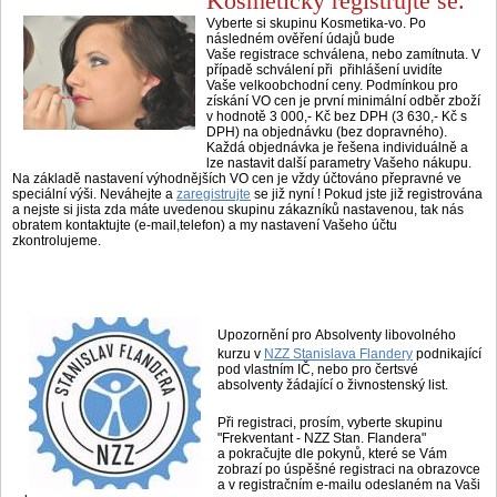
​​Kosmetičky registrujte se.
Vyberte si skupinu Kosmetika-vo. Po
následném ověření údajů bude
Vaše registrace schválena, nebo zamítnuta. V
případě schválení při přihlášení uvidíte
Vaše velkoobchodní ceny. Podmínkou pro
získání VO cen je první minimální odběr zboží
v hodnotě 3 000,- Kč bez DPH (3 630,- Kč s
DPH) na objednávku (bez dopravného).
Každá objednávka je řešena individuálně a
lze nastavit další parametry Vašeho nákupu.
Na základě nastavení výhodnějších VO cen je vždy účtováno přepravné ve
speciální výši. Neváhejte a
zaregistrujte
se již nyní ! Pokud jste již registrována
a nejste si jista zda máte uvedenou skupinu zákazníků nastavenou, tak nás
obratem kontaktujte (e-mail,telefon) a my nastavení Vašeho účtu
zkontrolujeme.
Upozornění pro Absolventy libovolného
kurzu v
NZZ Stanislava Flandery
podnikající
pod vlastním IČ, nebo pro čertsvé
absolventy žádající o živnostenský list.
Při registraci, prosím, vyberte skupinu
"Frekventant - NZZ Stan. Flandera"
a pokračujte dle pokynů, které se Vám
zobrazí po úspěšné registraci na obrazovce
a v registračním e-mailu odeslaném na Vaši