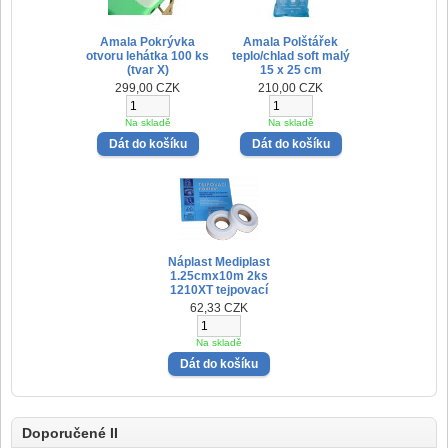
Amala Pokrývka
Amala Polštářek
otvoru lehátka 100 ks
teplo/chlad soft malý
(tvar X)
15 x 25 cm
299,00 CZK
210,00 CZK
Na skladě
Na skladě
Náplast Mediplast
1.25cmx10m 2ks
1210XT tejpovací
62,33 CZK
Na skladě
Doporučené II