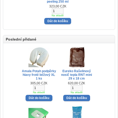
peeling 250 ml
323,00 CZK
Na skladě
Poslední přidané
Amala Potah podpěrky
Eureko Rašelinový
hlavy froté béžový XL
nosič tepla RNT mini
1 ks
29 x 18 cm
305,00 CZK
620,00 CZK
Na skladě
Na skladě