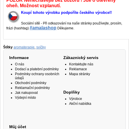
POZOR Nenechávejte bez dozoru ! Jde o otevřený
oheň. Možnost vzplanutí.
Koupí tohoto výrobku podpoříte českého výrobce!!
Sociální sítě - Při odkazování na naše stránky používejte, prosím,
#amalashop
frázi (hashtag)
Děkujeme.
Štítky
aromaterapie
,
svíčky
Informace
Zákaznický servis
O nás
Kontaktujte nás
Dodací a platební podmínky
Reklamace
Podmínky ochrany osobních
Mapa stránky
údajů
Obchodní podmínky
Reklamační podmínky
Doplňky
Jak nakupovat
Výdejní místo
Výrobce
Akční nabídka
Můj účet