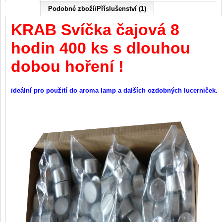
Podobné zboží/Příslušenství (1)
KRAB Svíčka čajová 8
hodin 400 ks s dlouhou
dobou hoření !
ideální pro použití do aroma lamp a dalších ozdobných lucerniček.