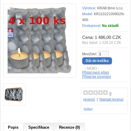
Výrobce:
KRAB Brno s.r.o.
Model:
KR11022100902N-
400
Dostupnost:
Na skladě
Cena: 1 486,00 CZK
Bez daně: 1 228,10 CZK
Množství:
- NEBO -
Přidat mezi přání
Přidat ke srovnání
0
recenzí
|
Napsat recenzi
Sdílet
Popis
Specifikace
Recenze (0)