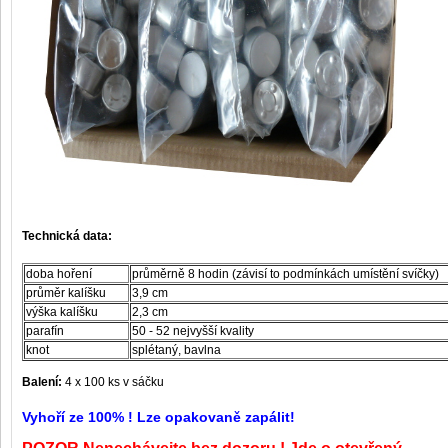
Technická data:
doba hoření
průměrně 8 hodin (závisí to podmínkách umístění svíčky)
průměr kalíšku
3,9 cm
výška kalíšku
2,3 cm
parafín
50 - 52 nejvyšší kvality
knot
splétaný, bavlna
Balení:
4 x 100 ks v sáčku
Vyhoří ze 100% ! Lze opakovaně zapálit!