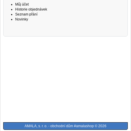
Můj účet
Historie objednávek
Seznam přání
Novinky
AMALA, s. r. o. - obchodní dům #amalashop © 2026