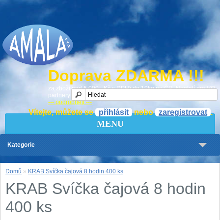
Doprava ZDARMA !!!
za zboží nad 5 000,- Kč s DPH) do 19kg po ČR. Neplatí pro VO
partnery.
--- podrobněji ---
Vítejte, můžete se
přihlásit
nebo
zaregistrovat
.
MENU
Kategorie
Domů
»
KRAB Svíčka čajová 8 hodin 400 ks
KRAB Svíčka čajová 8 hodin
400 ks